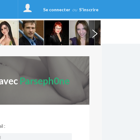
Se connecter
ou
S'inscrire
 avec
Parseph0ne
l :