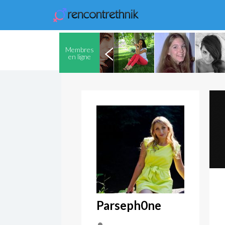
Membres
en ligne
Parseph0ne