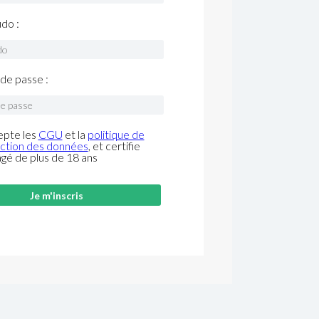
do :
de passe :
epte les
CGU
et la
politique de
ction des données
, et certifie
âgé de plus de 18 ans