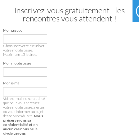
Inscrivez-vous gratuitement - les
rencontres vous attendent !
Mon pseudo
Choisissez votre pseudo et
votre mot de passe.
Maximum 15 lettres.
Mon mot de passe
Mon e-mail
Votre e-mail ne sera utilisé
que pour vous adresser
votre mot de passe, alertes
ou vous informer au sujet
des services du site.
Nous
préserverons sa
confidentialité et en
aucun cas nous ne le
divulguerons